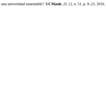
na universidad sustentable?.
UCMaule
,
[S. l.]
, n. 51, p. 9–23, 2016