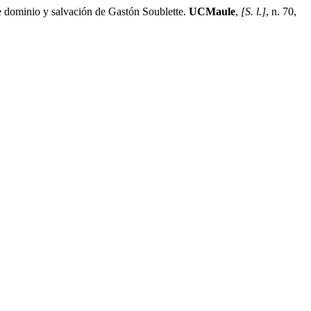
minio y salvación de Gastón Soublette.
UCMaule
,
[S. l.]
, n. 70,