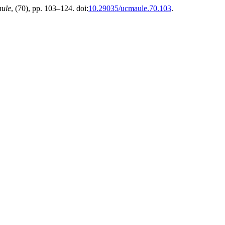
ule
, (70), pp. 103–124. doi:
10.29035/ucmaule.70.103
.