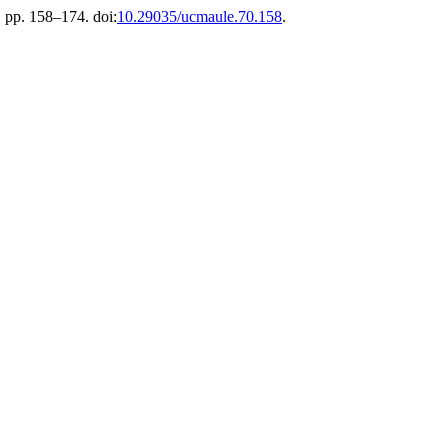
, pp. 158–174. doi:
10.29035/ucmaule.70.158
.