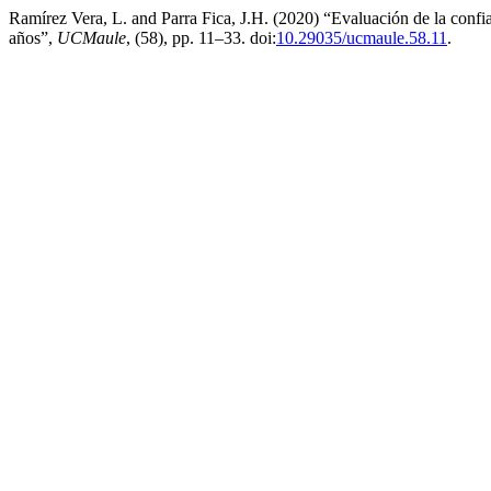
Ramírez Vera, L. and Parra Fica, J.H. (2020) “Evaluación de la confia
años”,
UCMaule
, (58), pp. 11–33. doi:
10.29035/ucmaule.58.11
.