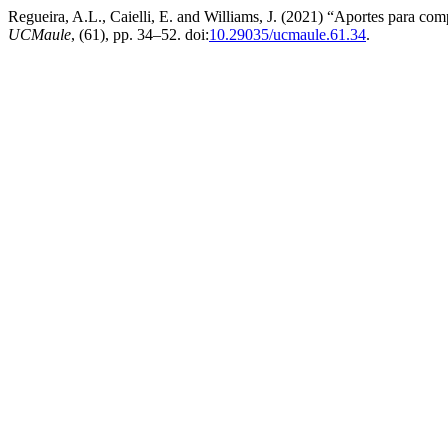
Regueira, A.L., Caielli, E. and Williams, J. (2021) “Aportes para comp
UCMaule
, (61), pp. 34–52. doi:
10.29035/ucmaule.61.34
.