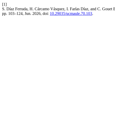
[1]
S. Díaz Ferrada, H. Cárcamo Vásquez, I. Farías Díaz, and C. Gouet Ba
pp. 103–124, Jun. 2026, doi:
10.29035/ucmaule.70.103
.