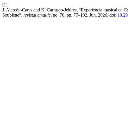
[1]
J. Alarcón-Cares and K. Carrasco-Jeldres, “Experiencia musical en C
Soublette”,
revistaucmaule
, no. 70, pp. 77–102, Jun. 2026, doi:
10.29