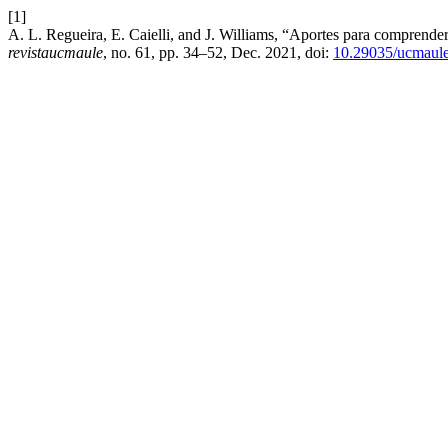
[1]
A. L. Regueira, E. Caielli, and J. Williams, “Aportes para comprender 
revistaucmaule
, no. 61, pp. 34–52, Dec. 2021, doi:
10.29035/ucmaule