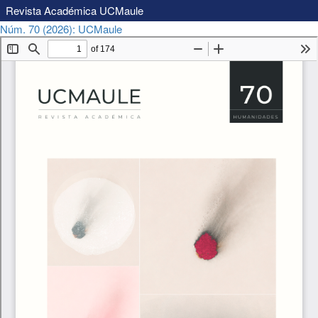
Revista Académica UCMaule
Volver
Descargar
Núm. 70 (2026): UCMaule
Descargar
a
PDF
los
detalles
del
artículo