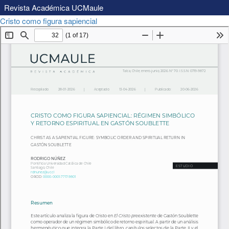
Revista Académica UCMaule
Volver
Descargar
Cristo como figura sapiencial
Descargar
a
PDF
los
detalles
del
artículo