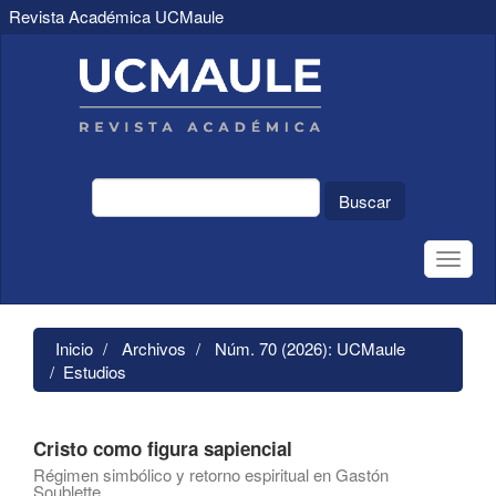
Revista Académica UCMaule
Navegación
principal
Contenido
principal
Barra
lateral
Buscar
Toggle
naviga
Inicio
Archivos
Núm. 70 (2026): UCMaule
Estudios
Cristo como figura sapiencial
Régimen simbólico y retorno espiritual en Gastón
Soublette.