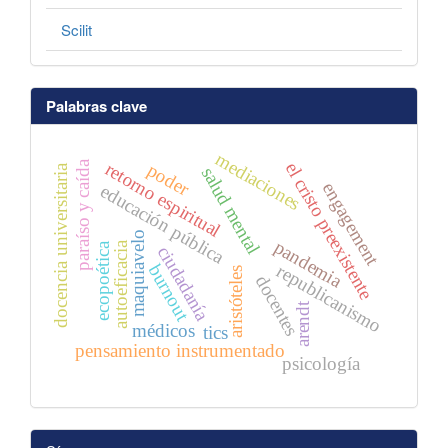
Scilit
Palabras clave
mediaciones
paraíso y caída
retorno espiritual
el cristo preexistente
poder
docencia universitaria
salud mental
engagement
educación pública
maquiavelo
pandemia
autoeficacia
ecopoética
ciudadanía
republicanismo
burnout
aristóteles
docentes
arendt
médicos
tics
pensamiento instrumentado
psicología