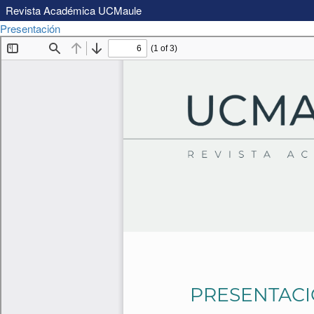
Revista Académica UCMaule
Volver
Descargar
Presentación
Descargar
a
PDF
los
detalles
del
artículo