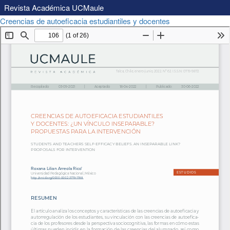
Revista Académica UCMaule
Volver
Descar
Creencias de autoeficacia estudiantiles y docentes
Descargar
a
PDF
los
detalles
del
artículo