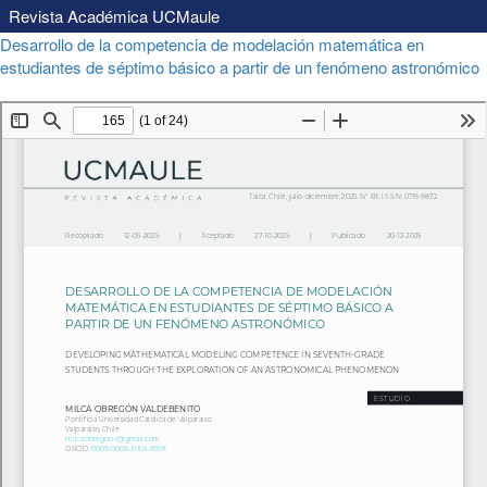
Revista Académica UCMaule
Volver
Desarrollo de la competencia de modelación matemática en
a
estudiantes de séptimo básico a partir de un fenómeno astronómico
los
Descargar
Descargar
detalles
PDF
del
artículo