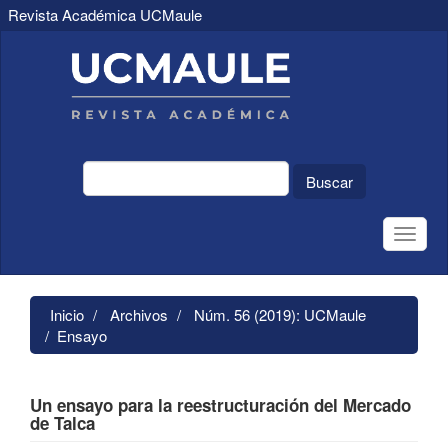
Revista Académica UCMaule
Navegación
principal
Contenido
principal
Barra
lateral
Buscar
Toggle
naviga
Inicio
Archivos
Núm. 56 (2019): UCMaule
Ensayo
Un ensayo para la reestructuración del Mercado
de Talca