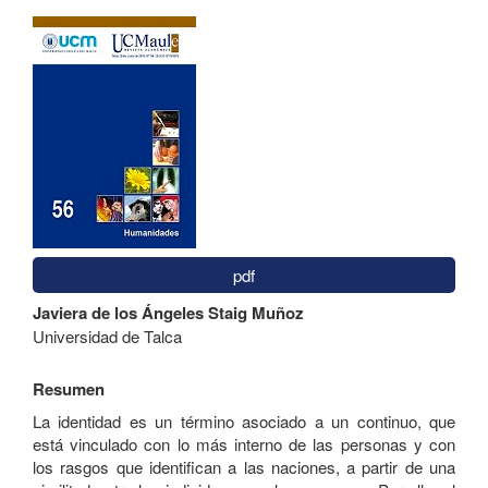
Barra
lateral
del
artículo
pdf
Contenido
Javiera de los Ángeles Staig Muñoz
principal
Universidad de Talca
del
artículo
Resumen
La identidad es un término asociado a un continuo, que
está vinculado con lo más interno de las personas y con
los rasgos que identifican a las naciones, a partir de una