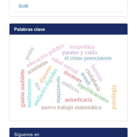
Scilit
Palabras clave
educación pública
ecopoética
poder
paraíso y caída
el cristo preexistente
salud mental
aristóteles
burnout
discurso
ciudadanía
artefactos digitales
docentes
gastón soublette
arendt
maquiavelo
médicos
mediaciones
republicanismo
tics
psicología
autoeficacia
nuevo trabajo matemático
Síguenos en