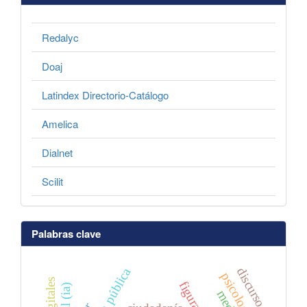
Redalyc
Doaj
Latindex Directorio-Catálogo
Amelica
Dialnet
Scilit
Palabras clave
discurso
psicología