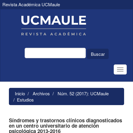
Revista Académica UCMaule
Navegación
principal
Contenido
principal
Barra
lateral
Buscar
Toggle
naviga
Inicio
Archivos
Núm. 52 (2017): UCMaule
Estudios
Síndromes y trastornos clínicos diagnosticados
en un centro universitario de atención
psicológica 2013-2016