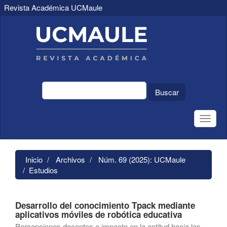
Revista Académica UCMaule
Navegación
principal
Contenido
principal
Barra
lateral
Buscar
Toggle
naviga
Inicio
Archivos
Núm. 69 (2025): UCMaule
Estudios
Desarrollo del conocimiento Tpack mediante
aplicativos móviles de robótica educativa
Percepciones docentes e impacto en la actitud hacia las