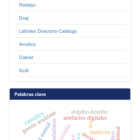
Redalyc
Doaj
Latindex Directorio-Catálogo
Amelica
Dialnet
Scilit
Palabras clave
shipibo-konibo
gastón soublette
científico
artefactos digitales
ciudadanía
tics
salud mental
aristóteles
médicos
docentes