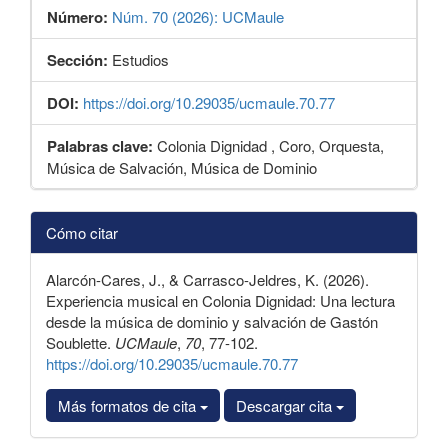
Número:
Núm. 70 (2026): UCMaule
Sección:
Estudios
DOI:
https://doi.org/10.29035/ucmaule.70.77
Palabras clave:
Colonia Dignidad , Coro, Orquesta,
Música de Salvación, Música de Dominio
Detalles
Cómo citar
del
artículo
Alarcón-Cares, J., & Carrasco-Jeldres, K. (2026).
Experiencia musical en Colonia Dignidad: Una lectura
desde la música de dominio y salvación de Gastón
Soublette.
UCMaule
,
70
, 77-102.
https://doi.org/10.29035/ucmaule.70.77
Más formatos de cita
Descargar cita