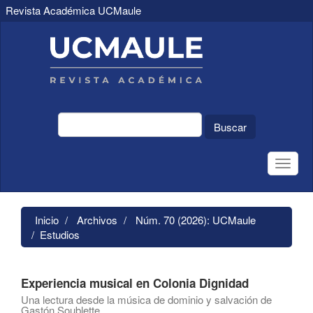
Revista Académica UCMaule
Navegación
principal
Contenido
principal
Barra
lateral
Buscar
Toggle
naviga
Inicio
Archivos
Núm. 70 (2026): UCMaule
Estudios
Experiencia musical en Colonia Dignidad
Una lectura desde la música de dominio y salvación de
Gastón Soublette