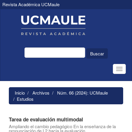
Revista Académica UCMaule
Navegación
principal
Contenido
principal
Barra
lateral
Buscar
Toggle
naviga
Inicio
Archivos
Núm. 66 (2024): UCMaule
Estudios
Tarea de evaluación multimodal
Ampliando el cambio pedagógico En la enseñanza de la
pronunciación de L2 hacia la evaluación