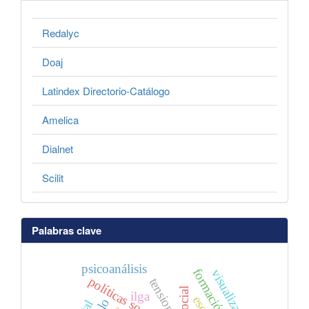
Redalyc
Doaj
Latindex Directorio-Catálogo
Amelica
Dialnet
Scilit
Palabras clave
psicoanálisis
visualización
políticas sociales
tensiones
ilga