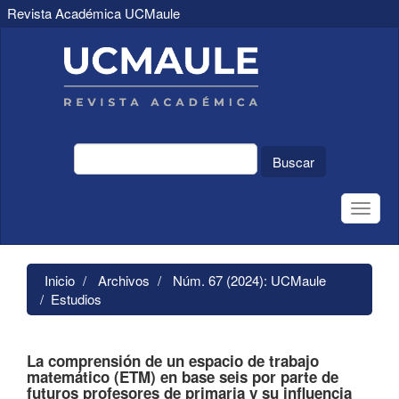
Revista Académica UCMaule
Navegación
principal
Contenido
principal
Barra
lateral
Buscar
Toggle
naviga
Inicio
Archivos
Núm. 67 (2024): UCMaule
Estudios
La comprensión de un espacio de trabajo
matemático (ETM) en base seis por parte de
futuros profesores de primaria y su influencia