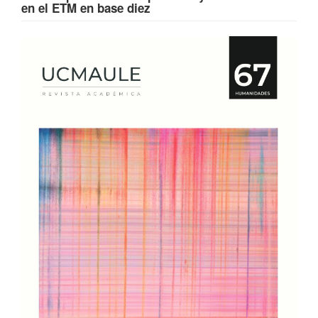
en el ETM en base diez
Barra
lateral
del
artículo