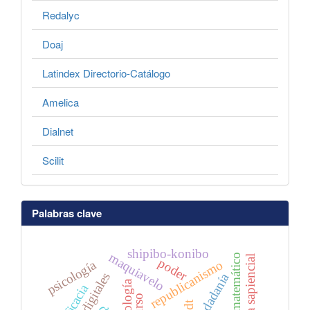
Redalyc
Doaj
Latindex Directorio-Catálogo
Amelica
Dialnet
Scilit
Palabras clave
shipibo-konibo
maquiavelo
figura sapiencial
poder
psicología
republicanismo
ciudadanía
ideología