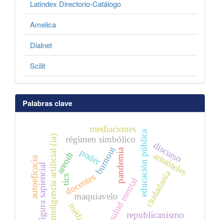
Latindex Directorio-Catálogo
Amelica
Dialnet
Scilit
Palabras clave
mediaciones
educación pública
inteligencia artificial (ia)
régimen simbólico
discurso
burnout
pandemia
poder
arendt
aristóteles
autoeficacia
figura sapiencial
ciudadanía
docentes
tics
salud mental
maquiavelo
médicos
republicanismo