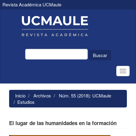
Revista Académica UCMaule
Navegación
principal
Contenido
principal
Barra
lateral
Buscar
Toggle
naviga
Inicio
Archivos
Núm. 55 (2018): UCMaule
Estudios
El lugar de las humanidades en la formación