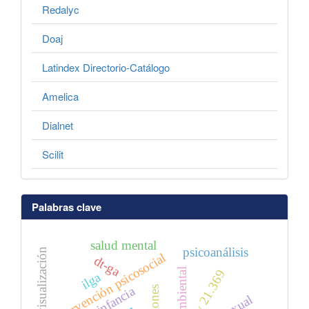
Redalyc
Doaj
Latindex Directorio-Catálogo
Amelica
Dialnet
Scilit
Palabras clave
salud mental
psicoanálisis
visualización
intervención psicosocial
dt-ga
ley 21.369
ilga
infancia
tensiones