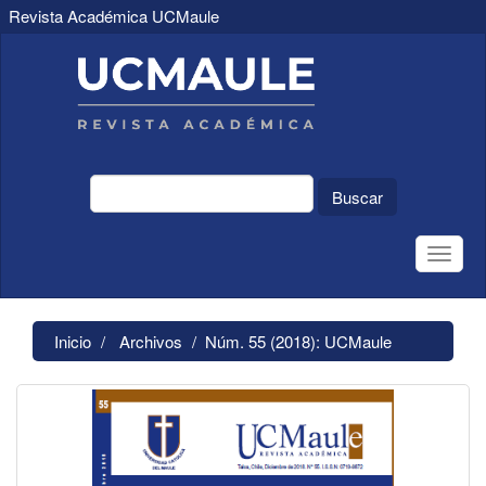
Revista Académica UCMaule
Navegación
principal
Contenido
principal
Barra
lateral
Buscar
Toggle
naviga
Inicio
Archivos
Núm. 55 (2018): UCMaule