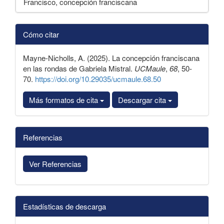
Francisco, concepción franciscana
Detalles
Cómo citar
del
artículo
Mayne-Nicholls, A. (2025). La concepción franciscana
en las rondas de Gabriela Mistral.
UCMaule
,
68
, 50-
70.
https://doi.org/10.29035/ucmaule.68.50
Más formatos de cita
Descargar cita
Referencias
Ver Referencias
Estadísticas de descarga