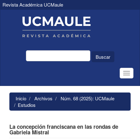
Revista Académica UCMaule
Navegación
principal
Contenido
principal
Barra
lateral
Buscar
Toggle
naviga
Inicio
Archivos
Núm. 68 (2025): UCMaule
Estudios
La concepción franciscana en las rondas de
Gabriela Mistral