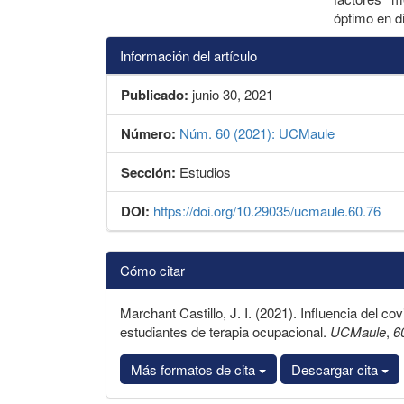
óptimo en d
Información del artículo
Publicado:
junio 30, 2021
Número:
Núm. 60 (2021): UCMaule
Sección:
Estudios
DOI:
https://doi.org/10.29035/ucmaule.60.76
Detalles
Cómo citar
del
artículo
Marchant Castillo, J. I. (2021). Influencia del co
estudiantes de terapia ocupacional.
UCMaule
,
6
Más formatos de cita
Descargar cita