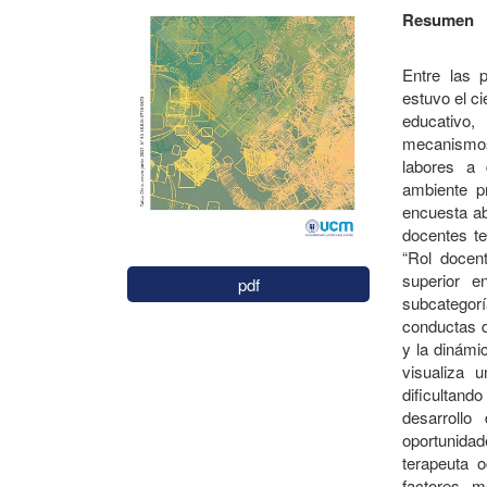
Resumen
Entre las 
estuvo el ci
educativo,
mecanismos
labores a d
ambiente pr
encuesta ab
docentes te
“Rol docent
superior e
pdf
subcategorí
conductas d
y la dinámi
visualiza 
dificultand
desarrollo
oportunidade
terapeuta 
factores m