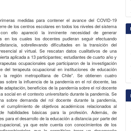
primeras medidas para contener el avance del COVID-19
erre de los centros escolares en todos los niveles del sistema
 con ello apareció la inminente necesidad de generar
 en los cuales los docentes pudieran seguir efectuando
istancia, sobrellevando dificultades en la transición del
esencial al virtual. Se rescatan datos cualitativos de una
ierta aplicada a 13 participantes; estudiantes de cuarto año y
rapeutas ocupacionales que participaron de la investigación
e del terapeuta ocupacional en instituciones de educación
n la región metropolitana de Chile”. Se obtienen cuatro
as sobre la influencia de la pandemia en el rol docente, las
e adaptación, beneficios de la pandemia sobre el rol docente
ca social en el contexto universitario durante la pandemia. Se
una sobre demanda del rol docente durante la pandemia,
o el cumplimiento de objetivos académicos relacionados al
 de habilidades básicas para la profesión. Además, de
s para el desarrollo de la educación a distancia por parte del
ocupacional, ya que este cuenta con conocimientos de los
edioambientales que le permitirían tener un desempeño