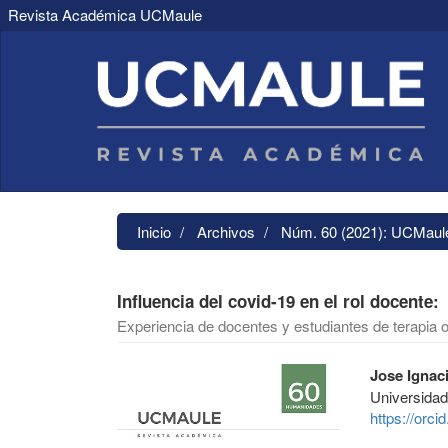
Revista Académica UCMaule
Navegación
principal
Contenido
principal
Barra
lateral
Inicio
Archivos
Núm. 60 (2021): UCMaul
Influencia del covid-19 en el rol docente:
Experiencia de docentes y estudiantes de terapia 
Barra
Contenido
Jose Ignac
lateral
principal
Universidad
del
del
https://orc
artículo
artículo