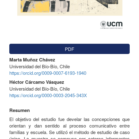
PDF
Contenido
Marta Muñoz Chávez
principal
Universidad del Bío-Bío, Chile
del
https://orcid.org/0009-0007-6193-1940
artículo
Héctor Cárcamo Vásquez
Universidad del Bío-Bío, Chile
https://orcid.org/0000-0003-2045-343X
Resumen
El objetivo del estudio fue develar las concepciones que
orientan y dan sentido al proceso comunicativo entre
familias y escuela. Se utilizó el método de estudio de caso
único. La muestra se compuso por catorce informantes