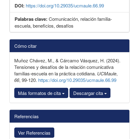
DOI:
https://doi.org/10.29035/ucmaule.66.99
Palabras clave:
Comunicación, relación familia-
escuela, beneficios, desafíos
Detalles
Cómo citar
del
artículo
Muñoz Chávez, M., & Cárcamo Vásquez, H. (2024).
Tensiones y desafíos de la relación comunicativa
familias-escuela en la práctica cotidiana.
UCMaule
,
66
, 99-120.
https://doi.org/10.29035/ucmaule.66.99
Más formatos de cita
Descargar cita
Referencias
Ver Referencias