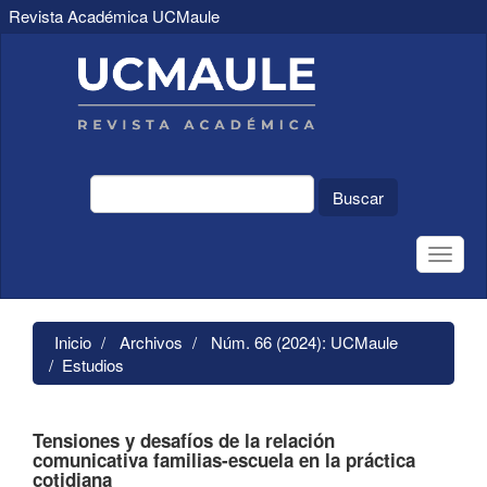
Revista Académica UCMaule
Navegación
principal
Contenido
principal
Barra
lateral
Buscar
Toggle
naviga
Inicio
Archivos
Núm. 66 (2024): UCMaule
Estudios
Tensiones y desafíos de la relación
comunicativa familias-escuela en la práctica
cotidiana