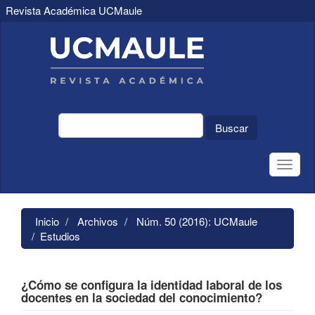
Revista Académica UCMaule
Navegación
principal
Contenido
principal
Barra
lateral
Buscar
Toggle
naviga
Inicio
Archivos
Núm. 50 (2016): UCMaule
Estudios
¿Cómo se configura la identidad laboral de los
docentes en la sociedad del conocimiento?