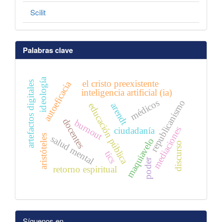
Scilit
Palabras clave
ideología
el cristo preexistente
artefactos digitales
autoeficacia
inteligencia artificial (ia)
médicos
republicanismo
arendt
educación pública
docentes
burnout
mediaciones
ciudadanía
aristóteles
salud mental
maquiavelo
discurso
tics
poder
retorno espiritual
Síguenos en