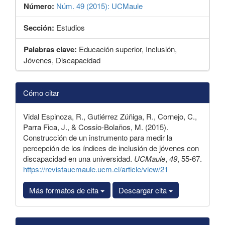
Número:
Núm. 49 (2015): UCMaule
Sección:
Estudios
Palabras clave:
Educación superior, Inclusión,
Jóvenes, Discapacidad
Detalles
Cómo citar
del
artículo
Vidal Espinoza, R., Gutiérrez Zúñiga, R., Cornejo, C.,
Parra Fica, J., & Cossio-Bolaños, M. (2015).
Construcción de un instrumento para medir la
percepción de los índices de inclusión de jóvenes con
discapacidad en una universidad.
UCMaule
,
49
, 55-67.
https://revistaucmaule.ucm.cl/article/view/21
Más formatos de cita
Descargar cita