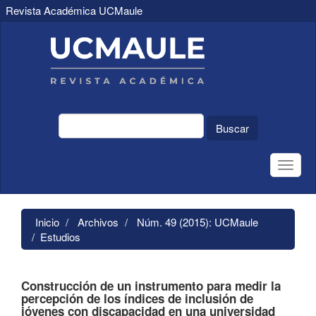
Revista Académica UCMaule
Navegación
principal
Contenido
principal
Barra
lateral
Buscar
Toggle
naviga
Inicio
Archivos
Núm. 49 (2015): UCMaule
Estudios
Construcción de un instrumento para medir la
percepción de los índices de inclusión de
jóvenes con discapacidad en una universidad