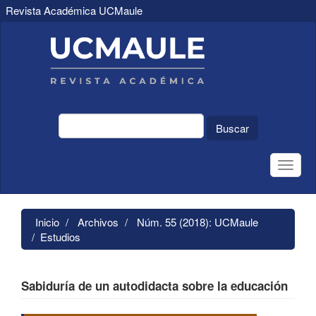
Revista Académica UCMaule
Navegación
principal
Contenido
principal
Barra
lateral
Buscar
Toggle
naviga
Inicio
Archivos
Núm. 55 (2018): UCMaule
Estudios
Sabiduría de un autodidacta sobre la educación