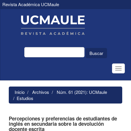
Revista Académica UCMaule
Navegación
principal
Contenido
principal
Barra
lateral
Buscar
Toggle
naviga
Inicio
Archivos
Núm. 61 (2021): UCMaule
Estudios
Percepciones y preferencias de estudiantes de
inglés en secundaria sobre la devolución
docente escrita