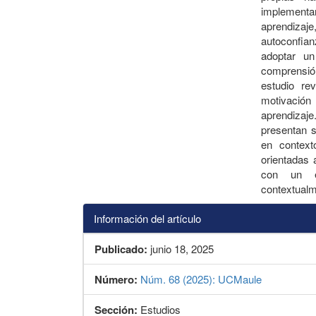
implementa
aprendizaje,
autoconfia
adoptar un
comprensión
estudio re
motivación
aprendizaje
presentan s
en context
orientadas 
con un e
contextualm
Información del artículo
Publicado:
junio 18, 2025
Número:
Núm. 68 (2025): UCMaule
Sección:
Estudios