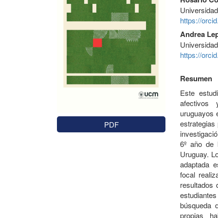
Universidad
https://orc
Andrea Lep
Universidad
https://orc
Resumen
Este estudi
afectivos
uruguayos e
estrategias
PDF
investigació
6º año de 
Uruguay. Lo
adaptada e
focal reali
resultados 
estudiantes
búsqueda d
propias ha