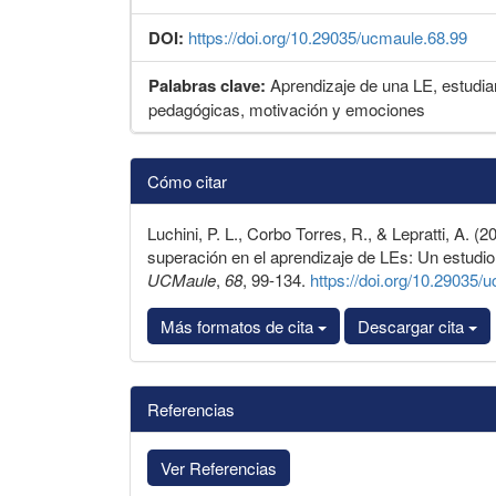
DOI:
https://doi.org/10.29035/ucmaule.68.99
Palabras clave:
Aprendizaje de una LE, estudian
pedagógicas, motivación y emociones
Detalles
Cómo citar
del
artículo
Luchini, P. L., Corbo Torres, R., & Lepratti, A. (
superación en el aprendizaje de LEs: Un estudio
UCMaule
,
68
, 99-134.
https://doi.org/10.29035/
Más formatos de cita
Descargar cita
Referencias
Ver Referencias