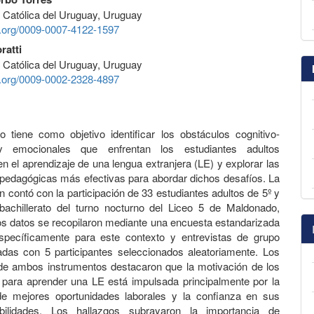
 Católica del Uruguay, Uruguay
id.org/0009-0007-4122-1597
ratti
 Católica del Uruguay, Uruguay
id.org/0009-0002-2328-4897
o tiene como objetivo identificar los obstáculos cognitivo-
 y emocionales que enfrentan los estudiantes adultos
n el aprendizaje de una lengua extranjera (LE) y explorar las
 pedagógicas más efectivas para abordar dichos desafíos. La
n contó con la participación de 33 estudiantes adultos de 5º y
bachillerato del turno nocturno del Liceo 5 de Maldonado,
s datos se recopilaron mediante una encuesta estandarizada
specíficamente para este contexto y entrevistas de grupo
zadas con 5 participantes seleccionados aleatoriamente. Los
de ambos instrumentos destacaron que la motivación de los
 para aprender una LE está impulsada principalmente por la
e mejores oportunidades laborales y la confianza en sus
bilidades. Los hallazgos subrayaron la importancia de