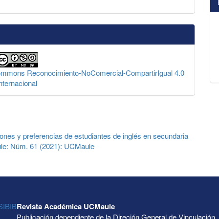
Commons Reconocimiento-NoComercial-CompartirIgual 4.0
nternacional
ones y preferencias de estudiantes de inglés en secundaria
e: Núm. 61 (2021): UCMaule
Revista Académica UCMaule
Publicación dependiente de la Direción General de Vinculación,