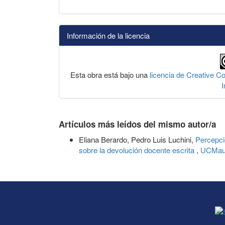
Información de la licencia
Esta obra está bajo una
licencia de Creative 
I
Artículos más leídos del mismo autor/a
Eliana Berardo, Pedro Luis Luchini,
Percepci
sobre la devolución docente escrita
,
UCMaul