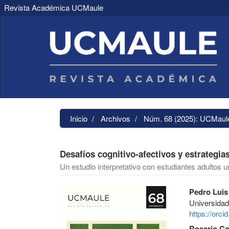
Revista Académica UCMaule
Navegación
principal
Contenido
principal
Barra
lateral
Inicio
Archivos
Núm. 68 (2025): UCMaul
Desafíos cognitivo-afectivos y estrategia
Un estudio interpretativo con estudiantes adultos 
Barra
Contenido
Pedro Luis
lateral
principal
Universidad
del
del
https://orc
artículo
artículo
Rosario Co