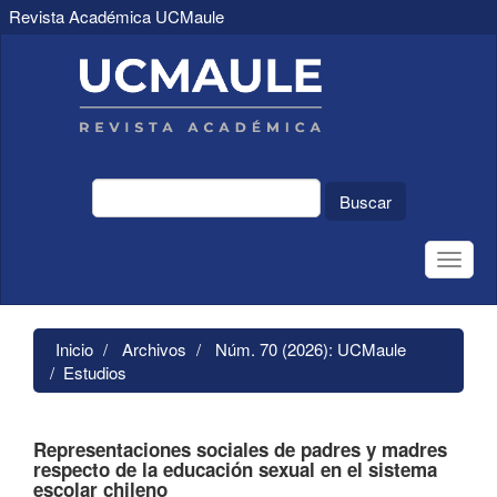
Revista Académica UCMaule
Navegación
principal
Contenido
principal
Barra
lateral
Buscar
Toggle
naviga
Inicio
Archivos
Núm. 70 (2026): UCMaule
Estudios
Representaciones sociales de padres y madres
respecto de la educación sexual en el sistema
escolar chileno