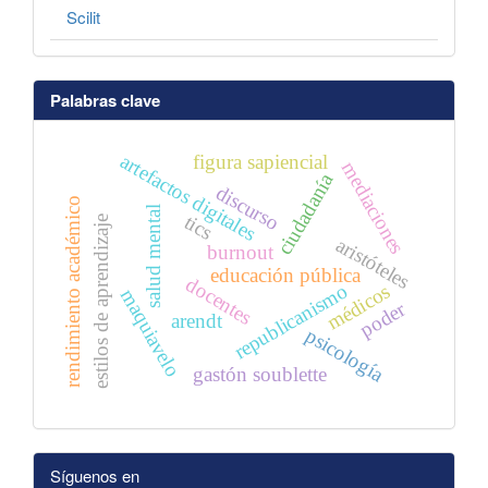
Scilit
Palabras clave
artefactos digitales
figura sapiencial
mediaciones
ciudadanía
discurso
rendimiento académico
salud mental
tics
estilos de aprendizaje
aristóteles
burnout
educación pública
docentes
republicanismo
médicos
maquiavelo
poder
arendt
psicología
gastón soublette
Síguenos en