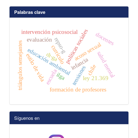
Palabras clave
políticas sociales
intervención psicosocial
docentes
repso-g
evaluación
triángulos semejantes
acoso sexual
currículo
educación ambiental
salud mental
dt-ga
estilo de vida
infancia
chile
tensiones
escuela
ilga
ley 21.369
formación de profesores
Síguenos en