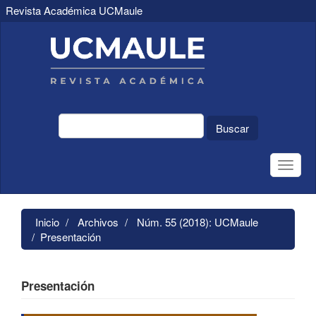
Revista Académica UCMaule
Navegación
principal
Contenido
principal
Barra
lateral
Buscar
Toggle
naviga
Inicio
Archivos
Núm. 55 (2018): UCMaule
Presentación
Presentación