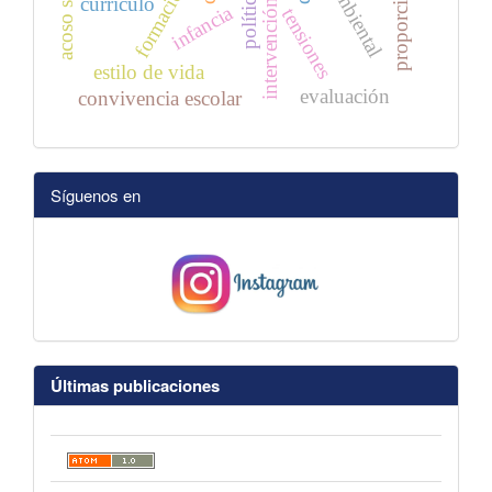
intervención psicosocial
acoso sexual
proporción
currículo
infancia
tensiones
estilo de vida
evaluación
convivencia escolar
Síguenos en
Últimas publicaciones