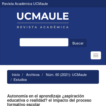
Revista Académica UCMaule
Navegación
principal
Contenido
principal
Barra
lateral
Buscar
Toggle
naviga
Inicio
Archivos
Núm. 60 (2021): UCMaule
Estudios
Autonomía en el aprendizaje ¿aspiración
educativa o realidad? el impacto del proceso
formativo escolar